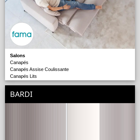
Salons
Canapés
Canapés Assise Coulissante
Canapés Lits
Canapés Modulaires
Fauteuils Assise Coulissante
BARDI
Fauteuils de Bureau
Fauteuils de Complément
Fauteuils Lits
Séjours
Chaises
Tables à Manger
Compléments