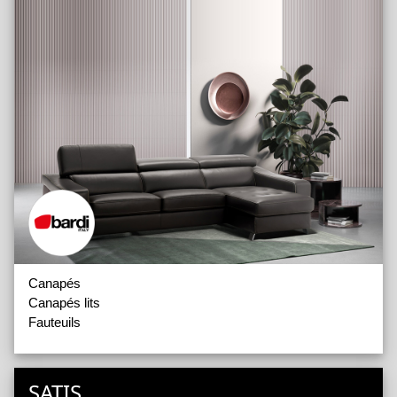
Tables Basses
Tables d'Appoint
Tabourets
Collections Tissus
Mobilier d'Extérieur
Canapés
Canapés lits
Fauteuils
SATIS