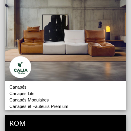
Canapés
Canapés Lits
Canapés Modulaires
Canapés et Fauteuils Premium
Fauteuils
Poufs et Banquettes
ROM
Outdoor