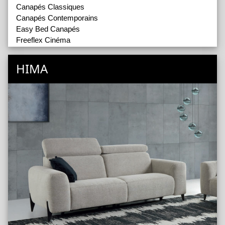
Canapés Classiques
Canapés Contemporains
Easy Bed Canapés
Freeflex Cinéma
Fauteuils d'Appoint
Lits
HIMA
Matelas