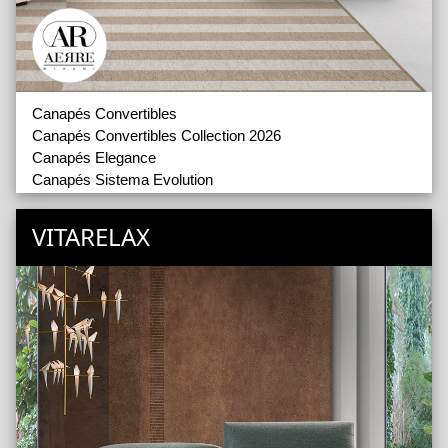
Canapés Convertibles
Canapés Convertibles Collection 2026
Canapés Elegance
Canapés Sistema Evolution
Fauteuils
Fauteuils Relax
VITARELAX
Coussins et Poufs