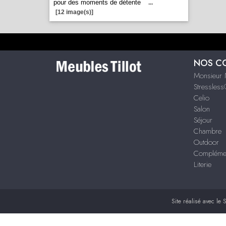
pour des moments de détente
...
[12 image(s)]
NOS C
Monsieur 
Stressles
Celio
Salon
Séjour
Chambre
Outdoor
Compléme
Literie
Site réalisé avec le
S