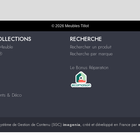
© 2026 Meubles Tillot
OLLECTIONS
RECHERCHE
Meuble
Rechercher un produit
s®
Recherche par marque
Le Bonus Réparation
nts & Déco
ystème de Gestion de Contenu (SGC)
imagenia
, créé et développé en France par