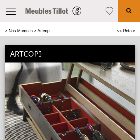
>
Nos Marques
> Artcopi
<< Retour
ARTCOPI