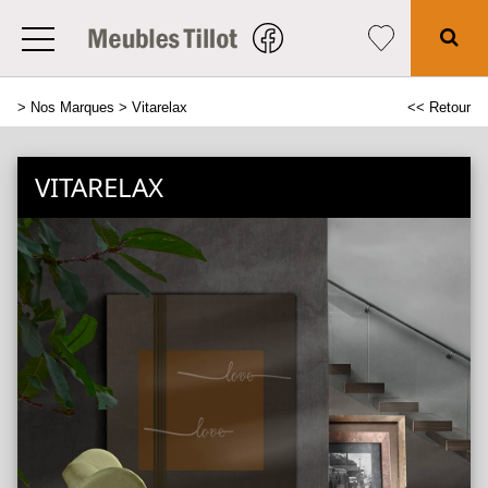
>
Nos Marques
> Vitarelax
<< Retour
VITARELAX