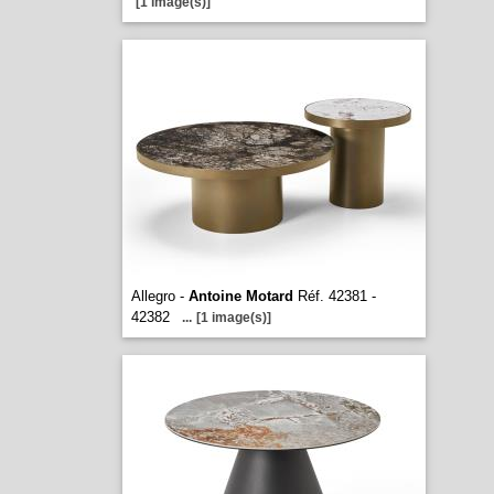
[1 image(s)]
Allegro -
Antoine Motard
Réf. 42381 -
42382
...
[1 image(s)]