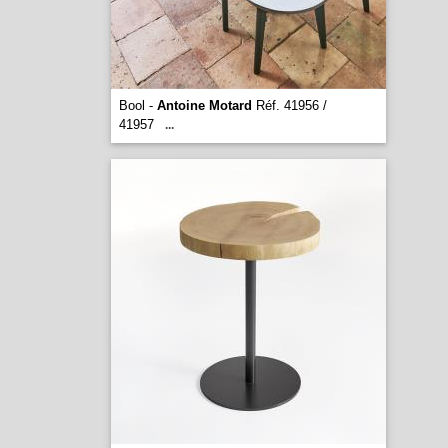
Bool -
Antoine Motard
Réf. 41956 /
41957
...