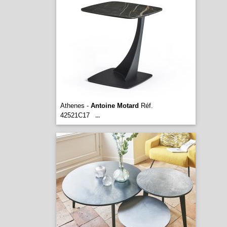
Athenes -
Antoine Motard
Réf.
42521C17
...