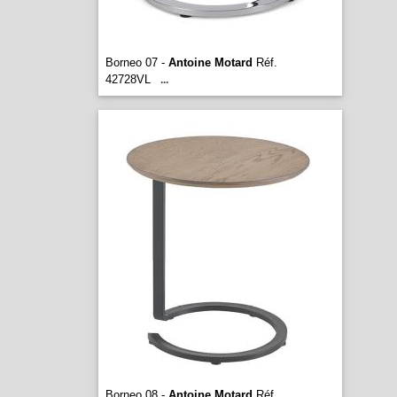
Borneo 07 -
Antoine Motard
Réf.
42728VL
...
Borneo 08 -
Antoine Motard
Réf.