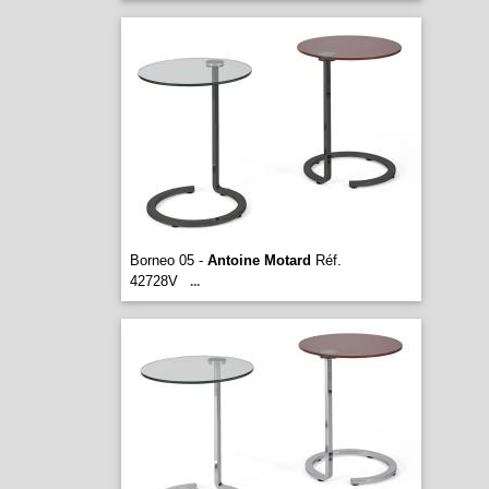
Borneo 05 -
Antoine Motard
Réf.
42728V
...