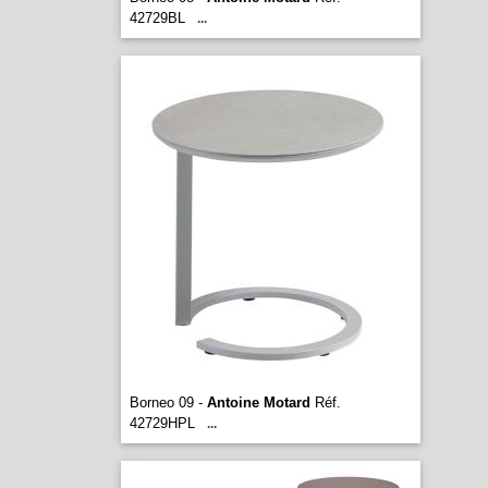
42729BL
...
Borneo 09 -
Antoine Motard
Réf.
42729HPL
...