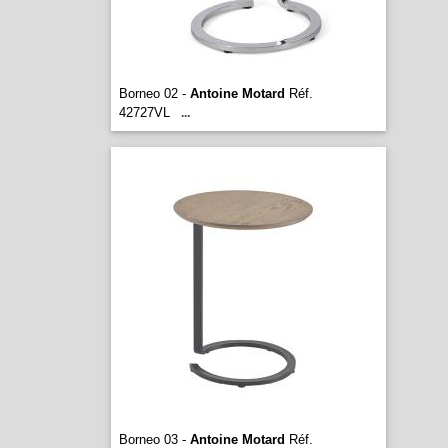
Borneo 02 -
Antoine Motard
Réf.
42727VL
...
Borneo 03 -
Antoine Motard
Réf.