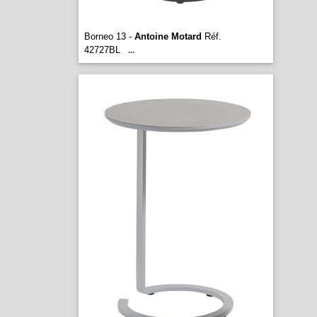
Borneo 13 -
Antoine Motard
Réf.
42727BL
...