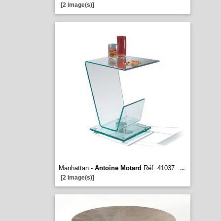
[2 image(s)]
Manhattan -
Antoine Motard
Réf. 41037
...
[2 image(s)]