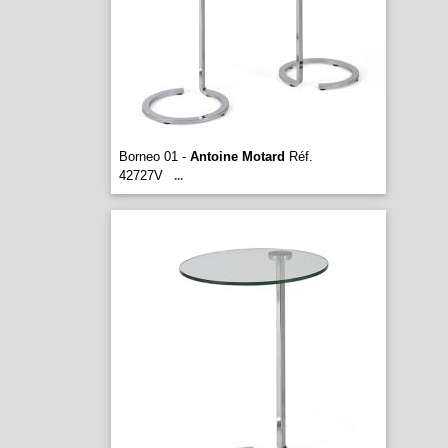
Borneo 01 -
Antoine Motard
Réf.
42727V
...