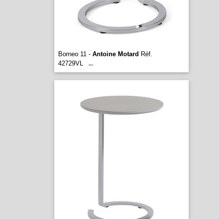
Borneo 11 -
Antoine Motard
Réf.
42729VL
...