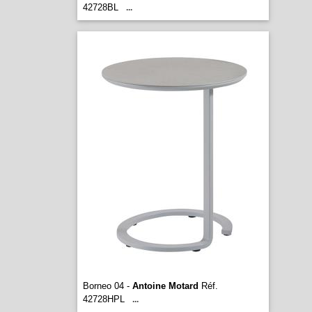
42728BL
...
Borneo 04 -
Antoine Motard
Réf.
42728HPL
...