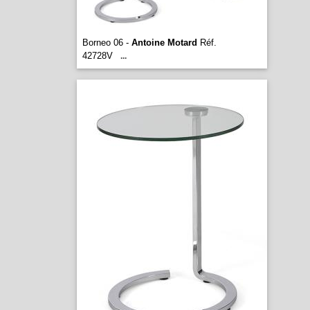
Borneo 06 -
Antoine Motard
Réf.
42728V
...