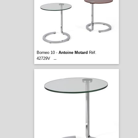
Borneo 10 -
Antoine Motard
Réf.
42729V
...