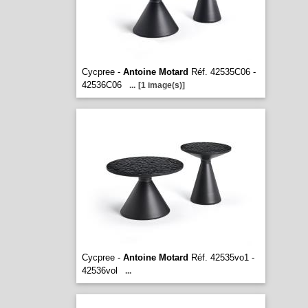
Cycpree -
Antoine Motard
Réf. 42535C06 -
42536C06
...
[1 image(s)]
Cycpree -
Antoine Motard
Réf. 42535vo1 -
42536vol
...