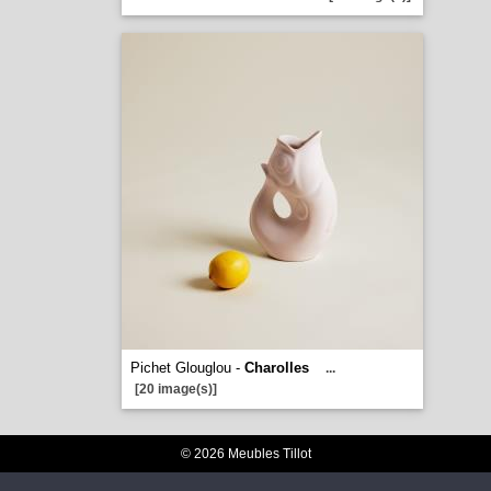
Pichet Glouglou -
Charolles
...
[20 image(s)]
© 2026 Meubles Tillot