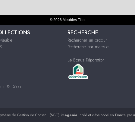
© 2026 Meubles Tillot
OLLECTIONS
RECHERCHE
Meuble
Rechercher un produit
s®
Recherche par marque
Le Bonus Réparation
nts & Déco
ystème de Gestion de Contenu (SGC)
imagenia
, créé et développé en France par