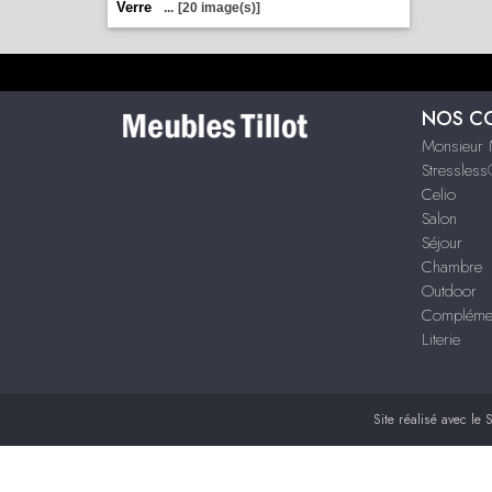
Verre
...
[20 image(s)]
NOS C
Monsieur 
Stressles
Celio
Salon
Séjour
Chambre
Outdoor
Compléme
Literie
Site réalisé avec le
S