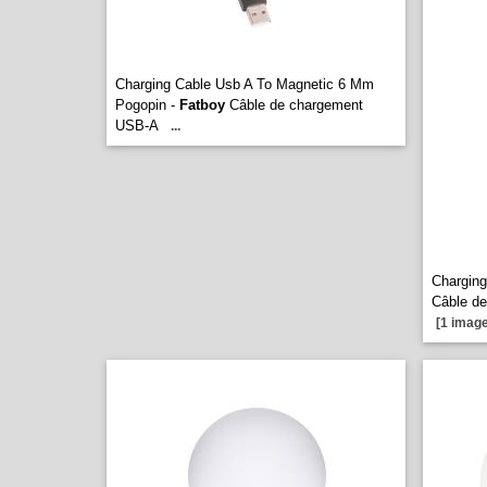
Charging Cable Usb A To Magnetic 6 Mm
Pogopin -
Fatboy
Câble de chargement
USB-A
...
Charging
Câble d
[1 image