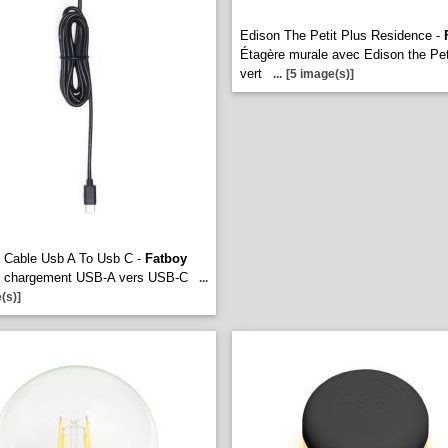
Edison The Petit Plus Residence -
Étagère murale avec Edison the Pet
vert
...
[5 image(s)]
 Cable Usb A To Usb C -
Fatboy
e chargement USB-A vers USB-C
...
(s)]