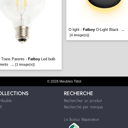
O light -
Fatboy
O-Light Black
...
[4 image(s)]
 Trans Parents -
Fatboy
Led bulb
rents
...
[1 image(s)]
© 2026 Meubles Tillot
OLLECTIONS
RECHERCHE
Meuble
Rechercher un produit
s®
Recherche par marque
Le Bonus Réparation