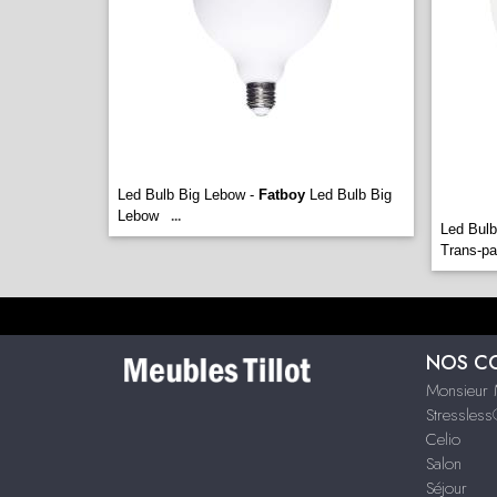
Led Bulb Big Lebow -
Fatboy
Led Bulb Big
Lebow
...
Led Bulb
Trans-pa
NOS C
Monsieur 
Stressles
Celio
Salon
Séjour