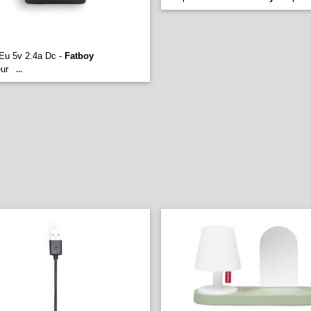
Eu 5v 2.4a Dc -
Fatboy
ur
...