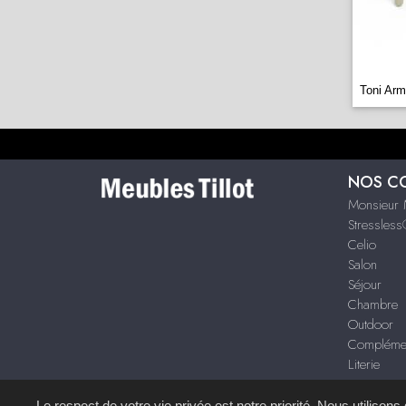
Toni Arm
NOS C
Monsieur 
Stressles
Celio
Salon
Séjour
Chambre
Outdoor
Compléme
Literie
Le respect de votre vie privée est notre priorité. Nous utilison