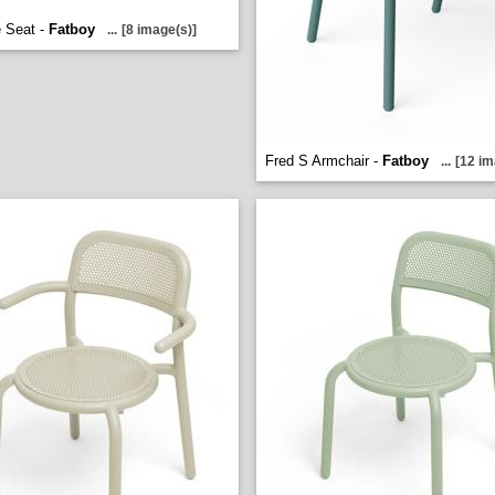
 Seat -
Fatboy
...
[8 image(s)]
Fred S Armchair -
Fatboy
...
[12 im