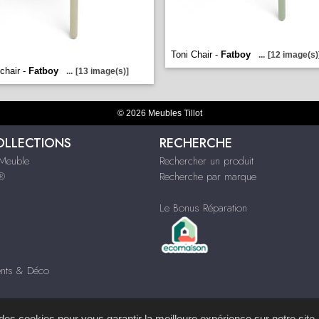
Toni Chair -
Fatboy
...
[12 image(s)
chair -
Fatboy
...
[13 image(s)]
© 2026 Meubles Tillot
OLLECTIONS
RECHERCHE
Meuble
Rechercher un produit
s®
Recherche par marque
Le Bonus Réparation
nts & Déco
s des cookies pour vous garantir la meilleure expérience sur notre site.