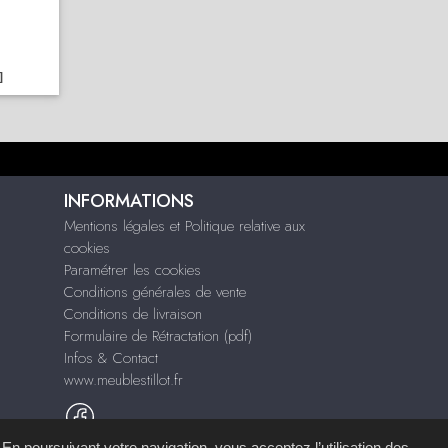
]
INFORMATIONS
Mentions légales et Politique relative aux
cookies
Paramétrer les cookies
Conditions générales de vente
Conditions de livraison
Formulaire de Rétractation (pdf)
Infos & Contact
www.meublestillot.fr
 En poursuivant votre navigation, vous acceptez l’utilisation des