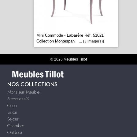
Mini Commode -
Labarère
Réf. 51021
Collection Montespan
...
[3 image(s)]
© 2026 Meubles Tillot
NOS COLLECTIONS
Monsieur Meuble
Stressless®
Celio
Salon
Séjour
Chambre
Outdoor