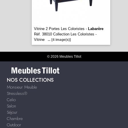
Vitrine 2 Portes Les Coloristes -
Labarère
Réf. 38010 Collection Les Coloristes -
Vitrine
...
[4 image(s)]
© 2026 Meubles Tillot
NOS COLLECTIONS
Monsieur Meuble
Stressless®
Celio
Salon
Séjour
Chambre
Outdoor