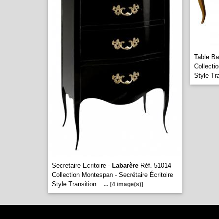
Table B
Collecti
Style Tr
Secretaire Ecritoire -
Labarère
Réf. 51014
Collection Montespan - Secrétaire Écritoire
Style Transition
...
[4 image(s)]