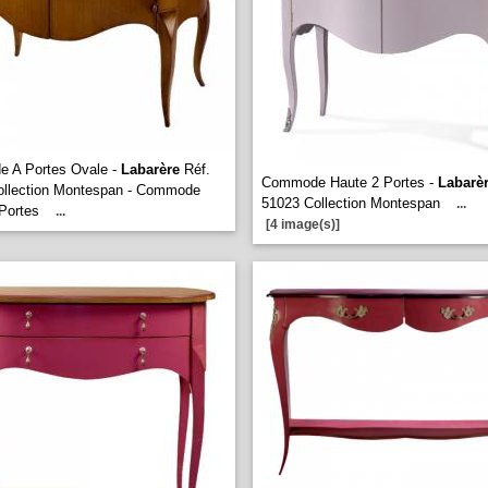
 A Portes Ovale -
Labarère
Réf.
Commode Haute 2 Portes -
Labarè
ollection Montespan - Commode
51023 Collection Montespan
...
 Portes
...
[4 image(s)]