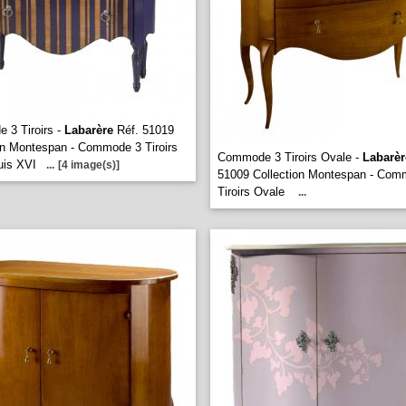
 3 Tiroirs -
Labarère
Réf. 51019
on Montespan - Commode 3 Tiroirs
Commode 3 Tiroirs Ovale -
Labarèr
uis XVI
...
[4 image(s)]
51009 Collection Montespan - Com
Tiroirs Ovale
...