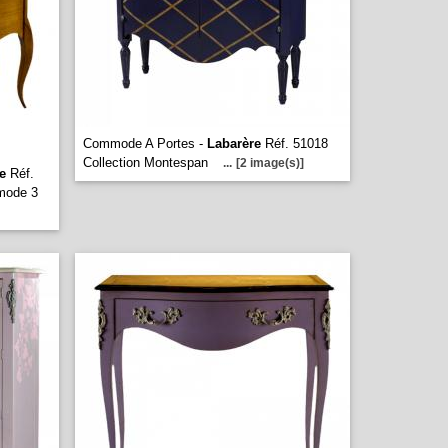
Commode A Portes -
Labarère
Réf. 51018
Collection Montespan
...
[2 image(s)]
e
Réf.
mode 3