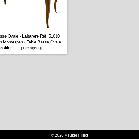
asse Ovale -
Labarère
Réf. 51010
on Montespan - Table Basse Ovale
ansition
...
[1 image(s)]
© 2026 Meubles Tillot