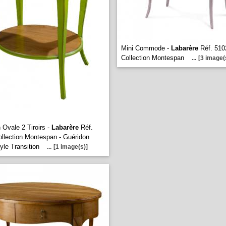
Mini Commode -
Labarère
Réf. 510
Collection Montespan
...
[3 image(
 Ovale 2 Tiroirs -
Labarère
Réf.
llection Montespan - Guéridon
yle Transition
...
[1 image(s)]