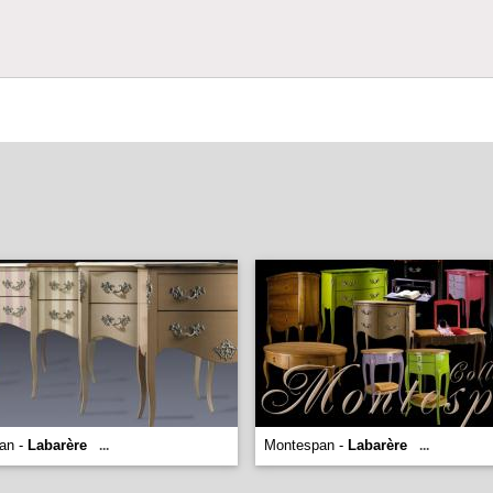
an -
Labarère
Montespan -
Labarère
...
...