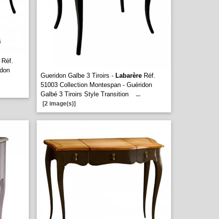
Réf.
idon
Gueridon Galbe 3 Tiroirs -
Labarère
Réf.
51003 Collection Montespan - Guéridon
Galbé 3 Tiroirs Style Transition
...
[2 image(s)]