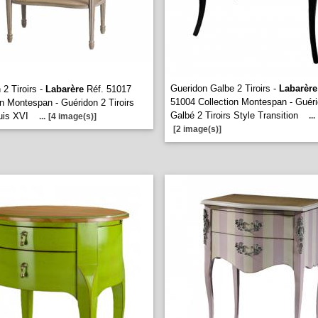
Gueridon Galbe 2 Tiroirs -
Labarère
 2 Tiroirs -
Labarère
Réf. 51017
51004 Collection Montespan - Guér
on Montespan - Guéridon 2 Tiroirs
Galbé 2 Tiroirs Style Transition
uis XVI
...
...
[4 image(s)]
[2 image(s)]