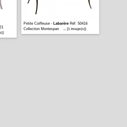
Petite Coiffeuse -
Labarère
Réf. 50416
21
Collection Montespan
...
[1 image(s)]
s)]