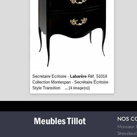
Secretaire Ecritoire -
Labarère
Réf. 51014
Collection Montespan - Secrétaire Écritoire
Style Transition
...
[4 image(s)]
NOS C
Monsieur 
Stressles