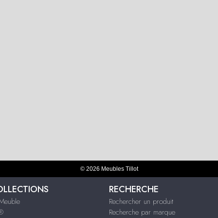
© 2026 Meubles Tillot
OLLECTIONS
RECHERCHE
Meuble
Rechercher un produit
s®
Recherche par marque