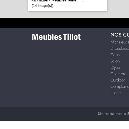
Manhattan -
Meubles Minet
...
[14 image(s)]
NOS C
Monsieur 
Stressles
Celio
Salon
Séjour
Chambre
Outdoor
Compléme
Literie
Site réalisé avec le
S