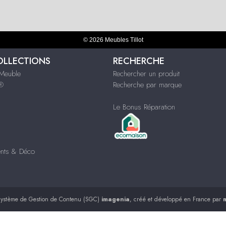
© 2026 Meubles Tillot
OLLECTIONS
RECHERCHE
Meuble
Rechercher un produit
s®
Recherche par marque
Le Bonus Réparation
nts & Déco
ystème de Gestion de Contenu (SGC)
imagenia
, créé et développé en France par