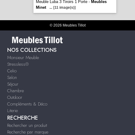
Meuble Luba 3 Tiroirs 1 Porte -
Meubles
Minet
...
[11 image(s)]
© 2026 Meubles Tillot
NOS COLLECTIONS
Monsieur Meuble
Stressless®
Celio
Salon
Séjour
Chambre
Outdoor
Compléments & Déco
Literie
RECHERCHE
Rechercher un produit
Recherche par marque