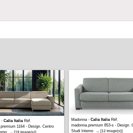
Madonna -
Calia Italia
Réf.
o -
Calia Italia
Réf.
madonna.premium 853-s - Design. 
o.premium 1164 - Design. Centro
Studi Interno
...
[12 image(s)]
terno
...
[19 image(s)]