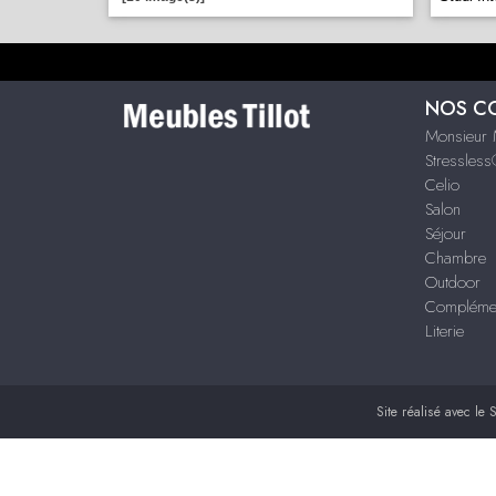
NOS C
Monsieur 
Stressles
Celio
Salon
Séjour
Chambre
Outdoor
Compléme
Literie
Site réalisé avec le
S