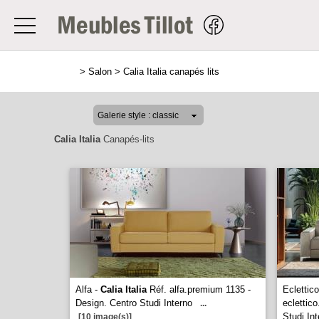
>
Salon
>
Calia Italia canapés lits
Calia Italia
Canapés-lits
Alfa -
Calia Italia
Réf. alfa.premium 1135 -
Eclettic
Design. Centro Studi Interno
eclettic
...
Studi In
[10 image(s)]