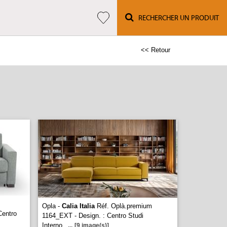
RECHERCHER UN PRODUIT
<< Retour
Opla -
Calia Italia
Réf. Oplà.premium
Centro
1164_EXT - Design. : Centro Studi
Interno
...
[9 image(s)]