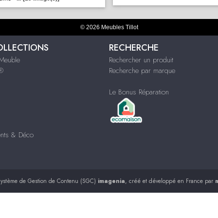
© 2026 Meubles Tillot
OLLECTIONS
RECHERCHE
Meuble
Rechercher un produit
s®
Recherche par marque
Le Bonus Réparation
nts & Déco
ystème de Gestion de Contenu (SGC)
imagenia
, créé et développé en France par