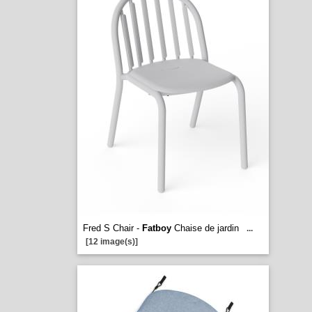
Fred S Chair -
Fatboy
Chaise de jardin
...
[12 image(s)]