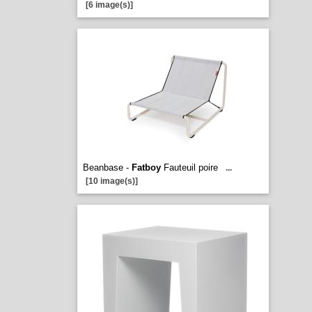
[6 image(s)]
Beanbase -
Fatboy
Fauteuil poire
...
[10 image(s)]