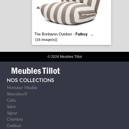
The Bonbaron Outdoor -
Fatboy
...
[16 image(s)]
© 2026 Meubles Tillot
NOS COLLECTIONS
Monsieur Meuble
Stressless®
Celio
Salon
Séjour
Chambre
Outdoor