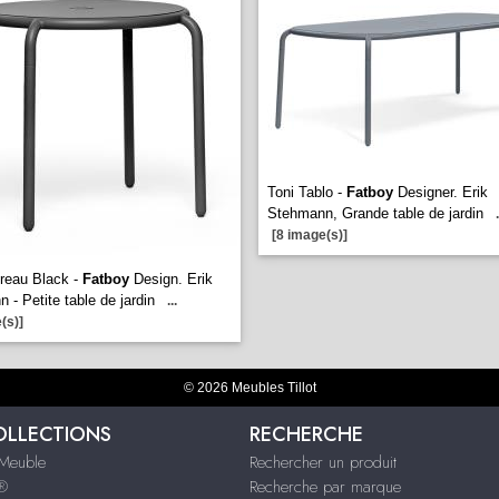
Toni Tablo -
Fatboy
Designer. Erik
Stehmann, Grande table de jardin
.
[8 image(s)]
treau Black -
Fatboy
Design. Erik
 - Petite table de jardin
...
(s)]
© 2026 Meubles Tillot
OLLECTIONS
RECHERCHE
Meuble
Rechercher un produit
s®
Recherche par marque