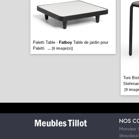
Paletti Table -
Fatboy
Table de jardin pour
Paletti
...
[6 image(s)]
Toni Bis
Stehmann
[9 image
NOS C
Monsieur 
Stressles