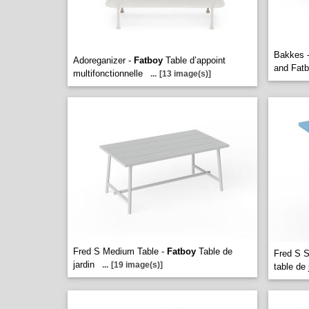
Bakkes 
Adoreganizer -
Fatboy
Table d’appoint
and Fatb
multifonctionnelle
...
[13 image(s)]
Fred S Medium Table -
Fatboy
Table de
Fred S S
jardin
...
[19 image(s)]
table de 