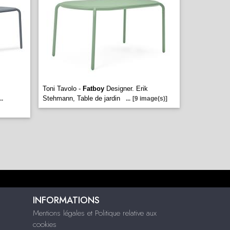
Toni Tavolo -
Fatboy
Designer. Erik
Stehmann, Table de jardin
..
...
[9 image(s)]
INFORMATIONS
Mentions légales et Politique relative aux
cookies