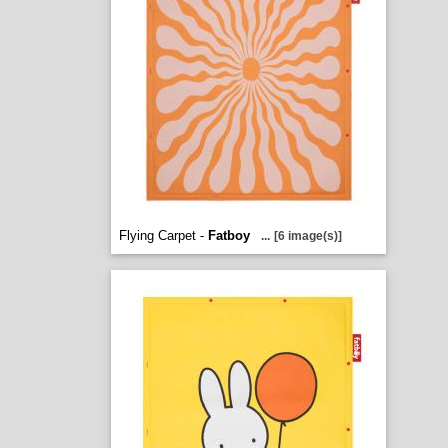
Flying Carpet -
Fatboy
...
[6 image(s)]