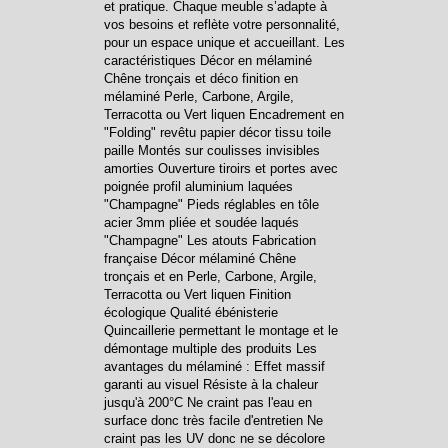
et pratique. Chaque meuble s’adapte à
vos besoins et reflète votre personnalité,
pour un espace unique et accueillant. Les
caractéristiques Décor en mélaminé
Chêne tronçais et déco finition en
mélaminé Perle, Carbone, Argile,
Terracotta ou Vert liquen Encadrement en
"Folding" revêtu papier décor tissu toile
paille Montés sur coulisses invisibles
amorties Ouverture tiroirs et portes avec
poignée profil aluminium laquées
"Champagne" Pieds réglables en tôle
acier 3mm pliée et soudée laqués
"Champagne" Les atouts Fabrication
française Décor mélaminé Chêne
tronçais et en Perle, Carbone, Argile,
Terracotta ou Vert liquen Finition
écologique Qualité ébénisterie
Quincaillerie permettant le montage et le
démontage multiple des produits Les
avantages du mélaminé : Effet massif
garanti au visuel Résiste à la chaleur
jusqu'à 200°C Ne craint pas l'eau en
surface donc très facile d'entretien Ne
craint pas les UV donc ne se décolore